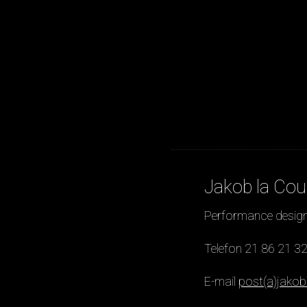
JAKOB LA COUR
WORK
STUDIO
BIO + STATEMENT
Jakob la Cou
CONTACT
Performance desig
⟁ OPEN CALL
Telefon 21 86 21 3
E-mail
post(a)jakob